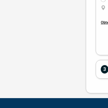
Obte
3