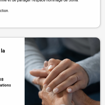
ille et de partager l'espace hommage de Sonia.
ction.
 la
18
pations