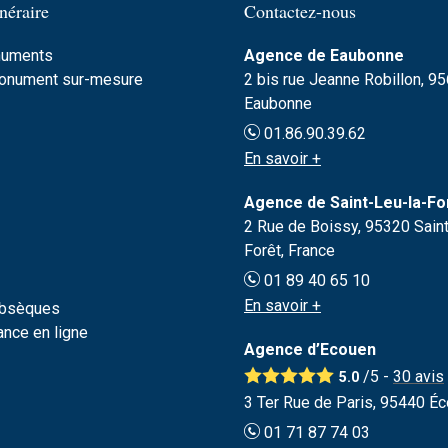
néraire
Contactez-nous
numents
Agence de Eaubonne
monument sur-mesure
2 bis rue Jeanne Robillon, 9
Eaubonne
01.86.90.39.62
En savoir +
Agence de Saint-Leu-la-Fo
2 Rue de Boissy, 95320 Saint
Forêt, France
01 89 40 65 10
En savoir +
obsèques
nce en ligne
Agence d’Ecouen
/5 -
30
avis
5.0
3 Ter Rue de Paris, 95440 Éc
01 71 87 74 03