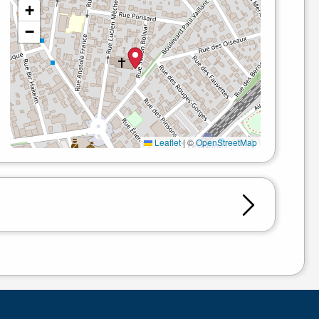
+
−
Leaflet
|
©
OpenStreetMap