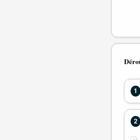
Déro
1
2