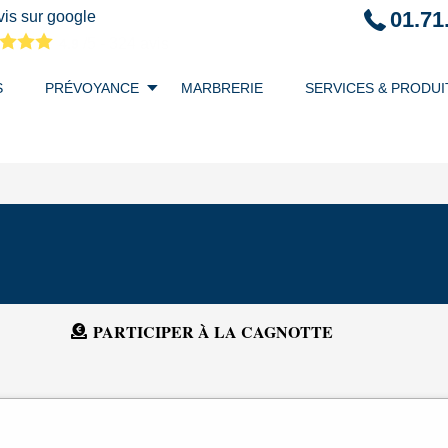
01.71
is sur google
/5 -
324
avis
4.9
S
PRÉVOYANCE
MARBRERIE
SERVICES & PRODUI
PARTICIPER À LA CAGNOTTE