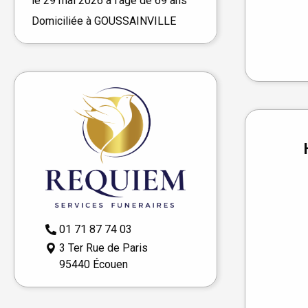
le
29 mai 2026
à l'âge de 69 ans
Domiciliée à GOUSSAINVILLE
01 71 87 74 03
3 Ter Rue de Paris
95440 Écouen